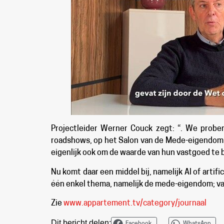
Projectleider Werner Couck zegt: “. We prober
roadshows, op het Salon van de Mede-eigendom en
eigenlijk ook om de waarde van hun vastgoed te 
Nu komt daar een middel bij, namelijk AI of artif
één enkel thema, namelijk de mede-eigendom; v
Zie
www.appartement.tv/category/journaal
Dit bericht delen: