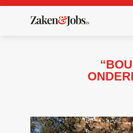
“BOU
ONDERN