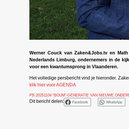
Werner Couck van Zaken&Jobs.tv en Math F
Nederlands Limburg, ondernemers in de kijke
voor een kwantumsprong in Vlaanderen.
Het volledige persbericht vind je hieronder. Za
klik hier voor AGENDA
PB 20251104 “BOUM”-GENERATIE VAN NIEUWE ONDE
Dit bericht delen:
Facebook
WhatsApp